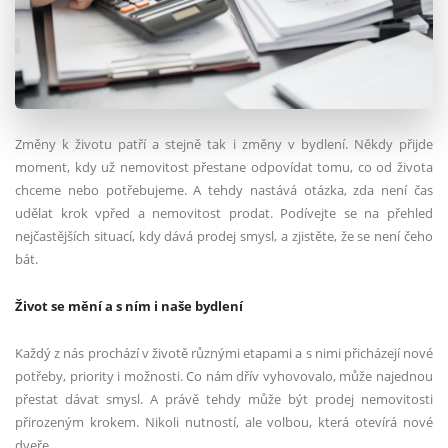
Změny k životu patří a stejně tak i změny v bydlení. Někdy přijde
moment, kdy už nemovitost přestane odpovídat tomu, co od života
chceme nebo potřebujeme. A tehdy nastává otázka, zda není čas
udělat krok vpřed a nemovitost prodat. Podívejte se na přehled
nejčastějších situací, kdy dává prodej smysl, a zjistěte, že se není čeho
bát.
Život se mění a s ním i naše bydlení
Každý z nás prochází v životě různými etapami a s nimi přicházejí nové
potřeby, priority i možnosti. Co nám dřív vyhovovalo, může najednou
přestat dávat smysl. A právě tehdy může být prodej nemovitosti
přirozeným krokem. Nikoli nutností, ale volbou, která otevírá nové
dveře.