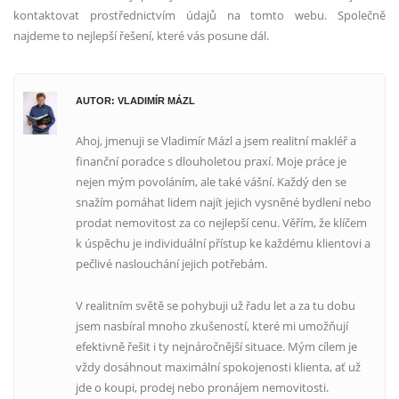
kontaktovat prostřednictvím údajů na tomto webu. Společně
najdeme to nejlepší řešení, které vás posune dál.
AUTOR: VLADIMÍR MÁZL
Ahoj, jmenuji se Vladimír Mázl a jsem realitní makléř a
finanční poradce s dlouholetou praxí. Moje práce je
nejen mým povoláním, ale také vášní. Každý den se
snažím pomáhat lidem najít jejich vysněné bydlení nebo
prodat nemovitost za co nejlepší cenu. Věřím, že klíčem
k úspěchu je individuální přístup ke každému klientovi a
pečlivé naslouchání jejich potřebám.
V realitním světě se pohybuji už řadu let a za tu dobu
jsem nasbíral mnoho zkušeností, které mi umožňují
efektivně řešit i ty nejnáročnější situace. Mým cílem je
vždy dosáhnout maximální spokojenosti klienta, ať už
jde o koupi, prodej nebo pronájem nemovitosti.