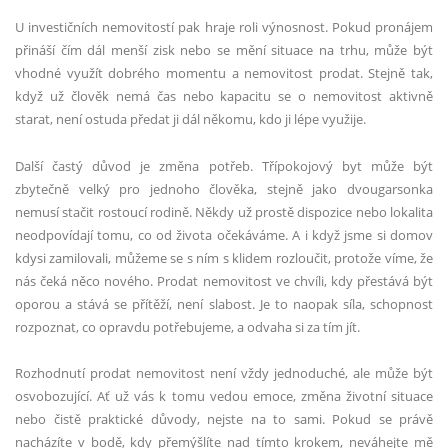
U investičních nemovitostí pak hraje roli výnosnost. Pokud pronájem
přináší čím dál menší zisk nebo se mění situace na trhu, může být
vhodné využít dobrého momentu a nemovitost prodat. Stejně tak,
když už člověk nemá čas nebo kapacitu se o nemovitost aktivně
starat, není ostuda předat ji dál někomu, kdo ji lépe využije.
Další častý důvod je změna potřeb. Třípokojový byt může být
zbytečně velký pro jednoho člověka, stejně jako dvougarsonka
nemusí stačit rostoucí rodině. Někdy už prostě dispozice nebo lokalita
neodpovídají tomu, co od života očekáváme. A i když jsme si domov
kdysi zamilovali, můžeme se s ním s klidem rozloučit, protože víme, že
nás čeká něco nového. Prodat nemovitost ve chvíli, kdy přestává být
oporou a stává se přítěží, není slabost. Je to naopak síla, schopnost
rozpoznat, co opravdu potřebujeme, a odvaha si za tím jít.
Rozhodnutí prodat nemovitost není vždy jednoduché, ale může být
osvobozující. Ať už vás k tomu vedou emoce, změna životní situace
nebo čistě praktické důvody, nejste na to sami. Pokud se právě
nacházíte v bodě, kdy přemýšlíte nad tímto krokem, neváhejte mě