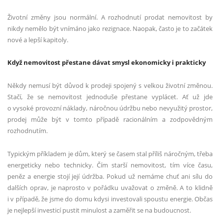
Životní změny jsou normální. A rozhodnutí prodat nemovitost by
nikdy nemělo být vnímáno jako rezignace. Naopak, často je to začátek
nové a lepší kapitoly.
Když nemovitost přestane dávat smysl ekonomicky i prakticky
Někdy nemusí být důvod k prodeji spojený s velkou životní změnou.
Stačí, že se nemovitost jednoduše přestane vyplácet. Ať už jde
o vysoké provozní náklady, náročnou údržbu nebo nevyužitý prostor,
prodej může být v tomto případě racionálním a zodpovědným
rozhodnutím.
Typickým příkladem je dům, který se časem stal příliš náročným, třeba
energeticky nebo technicky. Čím starší nemovitost, tím více času,
peněz a energie stojí její údržba. Pokud už nemáme chuť ani sílu do
dalších oprav, je naprosto v pořádku uvažovat o změně. A to klidně
i v případě, že jsme do domu kdysi investovali spoustu energie. Občas
je nejlepší investicí pustit minulost a zaměřit se na budoucnost.