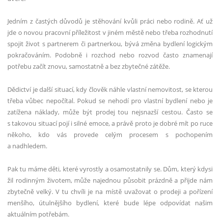
Jedním z častých důvodů je stěhování kvůli práci nebo rodině. Ať už
jde o novou pracovní příležitost v jiném městě nebo třeba rozhodnutí
spojit život s partnerem či partnerkou, bývá změna bydlení logickým
pokračováním. Podobně i rozchod nebo rozvod často znamenají
potřebu začít znovu, samostatně a bez zbytečné zátěže.
Dědictví je další situací, kdy člověk náhle vlastní nemovitost, se kterou
třeba vůbec nepočítal. Pokud se nehodí pro vlastní bydlení nebo je
zatížena náklady, může být prodej tou nejsnazší cestou. Často se
s takovou situací pojí i silné emoce, a právě proto je dobré mít po ruce
někoho, kdo vás provede celým procesem s pochopením
a nadhledem.
Pak tu máme děti, které vyrostly a osamostatnily se. Dům, který kdysi
žil rodinným životem, může najednou působit prázdně a přijde nám
zbytečně velký. V tu chvíli je na místě uvažovat o prodeji a pořízení
menšího, útulnějšího bydlení, které bude lépe odpovídat našim
aktuálním potřebám.