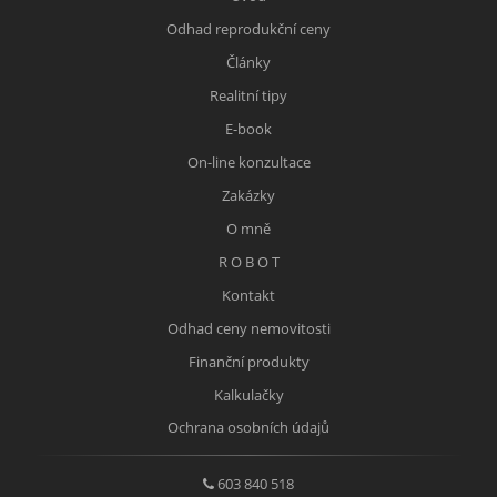
Odhad reprodukční ceny
Články
Realitní tipy
E-book
On-line konzultace
Zakázky
O mně
R O B O T
Kontakt
Odhad ceny nemovitosti
Finanční produkty
Kalkulačky
Ochrana osobních údajů
603 840 518