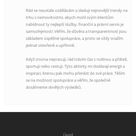
Rád se neustále vzdělávám a sleduji nejnovější trendy na
trhu s nemovitostmi, abych mohl svým klientům
nabídnout ty nejlepší služby, finanční a právní servis je
samozřejmostí. Věřím, že důvěra a transparentnost jsou
základem úspěšné spolupráce, a proto se vždy snažím
jednat otevřeně a upřímně.
Když zrovna nepracují, rád trávím čas s rodinou a přáteli,
sportuji nebo cestuji. Tyto aktivity mi dodávají energii a
inspiraci, kterou pak mohu přenést do své práce. Těším
se na možnost spolupráce a věřím, že společně
dosáhneme skvělých výsledků.
Úvod