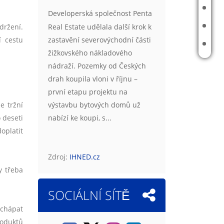
ODHAD CENY NEMOVITOSTI
Developerská společnost Penta
FINANČNÍ PRODUKTY
Real Estate udělala další krok k
držení.
zastavění severovýchodní části
í cestu
KALKULAČKY
žižkovského nákladového
nádraží. Pozemky od Českých
drah koupila vloni v říjnu –
první etapu projektu na
výstavbu bytových domů už
e tržní
nabízí ke koupi, s...
 deseti
oplatit
Zdroj:
IHNED.cz
y třeba
SOCIÁLNÍ SÍTĚ
 chápat
roduktů