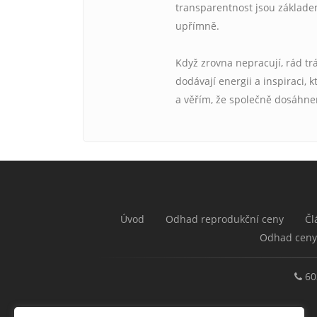
transparentnost jsou základe
upřímně.
Když zrovna nepracují, rád trá
dodávají energii a inspiraci
a věřím, že společně dosáhne
Úvod
Odhad reprodukční ceny
Čl
Odhad ceny
60