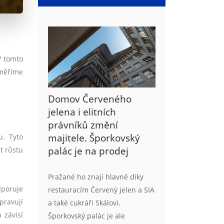
V tomto
aměříme
Domov Červeného
jelena i elitních
právníků změní
majitele. Šporkovský
u. Tyto
palác je na prodej
t růstu
Pražané ho znají hlavně díky
dporuje
restauracím Červený jelen a SIA
pravují
a také cukráři Skálovi.
 závisí
Šporkovský palác je ale