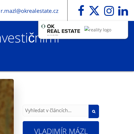
ir.mazl@okrealestate.cz
vestičními
VLADIMÍR MÁZL