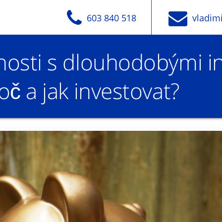
603 840 518
vladim
nosti s dlouhodobými in
oč a jak investovat?