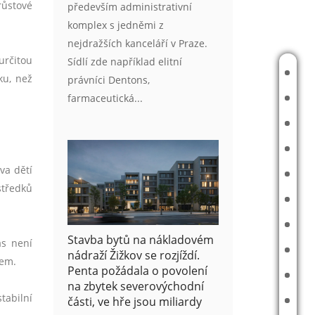
růstové
především administrativní
komplex s jedněmi z
nejdražších kanceláří v Praze.
určitou
Sídlí zde například elitní
ÚVOD
ku, než
právníci Dentons,
farmaceutická...
ODHAD REPRODUKČNÍ CENY
ČLÁNKY
REALITNÍ TIPY
va dětí
E-BOOK
středků
ON-LINE KONZULTACE
ZAKÁZKY
Stavba bytů na nákladovém
ás není
O MNĚ
nádraží Žižkov se rozjíždí.
tem.
Penta požádala o povolení
R O B O T
na zbytek severovýchodní
tabilní
části, ve hře jsou miliardy
KONTAKT