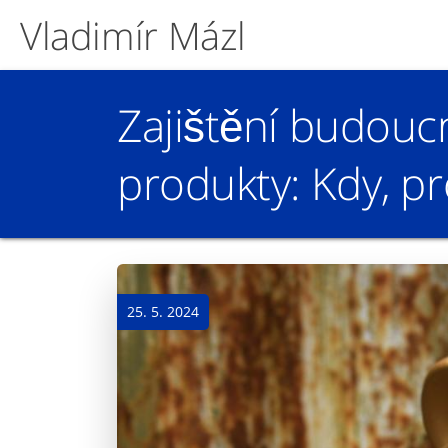
Vladimír Mázl
Zajištění budouc
produkty: Kdy, pr
25. 5. 2024