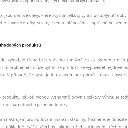
 investování, zejména v nejistých ekonomických dobách.
ako jsou daňové úlevy, které zvyšují celkový výnos po uplynutí doby 
dobé investice díky strategickému plánování a správnému veden
louhodobých produktů
adu výhod, je třeba brát v úvahu i možná rizika. Jedním z nich j
 dalším problémem může být to, že produkt lze vypovědět nejdříve po
ku. V případě, že byste jednu z podmínek porušili, museli byste d
o produkty, jelikož mohou významně ovlivnit celkový výnos. Je ted
na transparentnost a jasné podmínky.
 nástrojem pro budování finanční stability. Nicméně, je důležité
ná a důkladně zvážit všechny faktory před začleněním těchto p