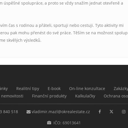
m úspěšné spolupráce, a proto se vždy snažím jednat otevřeně a
vím čas s rodinou a přáteli, sportuji nebo cestuji. Tyto aktivity mi
, kterou pak mohu přenést do své práce. Těším se na možnost spolu
me skvělých výsledků.
ánky
Realitní tipy
E-book
On-line konzultace
Zakázk
 nemovitosti
Finanční produkty
Kalkulačky
Ochrana oso
3 840 518
vladimir.mazl@okrealestate.cz
IČO: 69013641