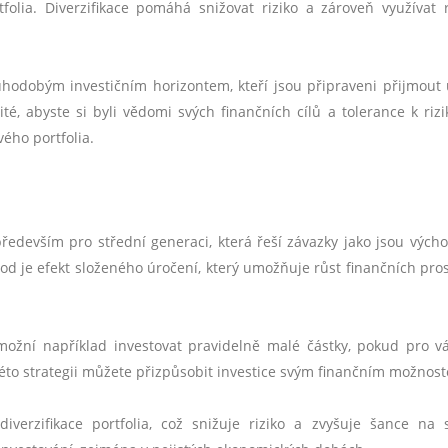
tfolia. Diverzifikace pomáhá snižovat riziko a zároveň využívat 
ouhodobým investičním horizontem, kteří jsou připraveni přijmout 
ité, abyste si byli vědomi svých finančních cílů a tolerance k rizi
ého portfolia.
ředevším pro střední generaci, která řeší závazky jako jsou výcho
od je efekt složeného úročení, který umožňuje růst finančních pro
možní například investovat pravidelně malé částky, pokud pro v
éto strategii můžete přizpůsobit investice svým finančním možnos
erzifikace portfolia, což snižuje riziko a zvyšuje šance na s