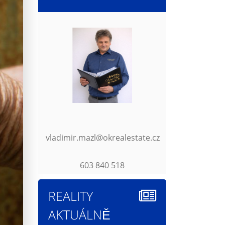
vladimir.mazl@okrealestate.cz
603 840 518
REALITY
AKTUÁLNĚ