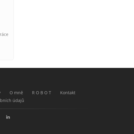
práce
y
O mně
R O B O T
Kontakt
bních údajů