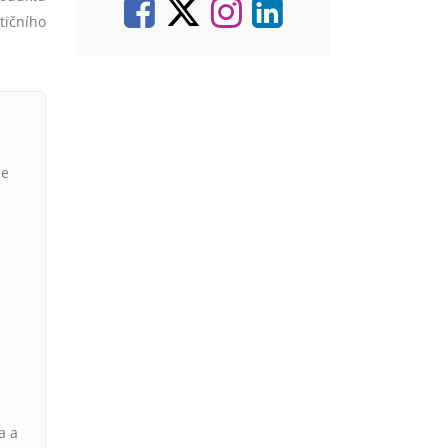
tičního
je
a a