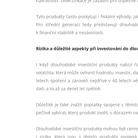
návratnost. Diverzifikace je zásadní pro úspěšné
Tyto produkty často poskytují i fiskální výhody, j
Pro střední generaci tedy představují dlouho
k finanční stabilitě a nezávislosti.
Rizika a důležité aspekty při investování do d
I když dlouhodobé investiční produkty nabízí ř
volatilita, která může ovlivnit hodnotu investic,
letech spoření a zároveň nejdříve v 60 letech vě
daň, a to až za deset let zpětně.
Důležité je také zvážit poplatky spojené s těmit
pečlivě vybírat, který produkt zvolit, s důrazem 
Dlouhodobé investiční produkty mohou být cenným
i rizika, která jsou s těmito produkty spoje