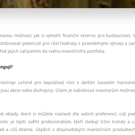
mavou možnost, jak si vytvořit finanční rezervu pro budoucnost. 
ombinovat potenciál pro růst hodnoty s pravidelnými výnosy a z
před jejich zařazením do svého investičního portfolia.
ungují?
nástroje určené pro kapitálový růst v delším časovém horizont
 jsou akcie nebo dluhopisy. Cílem je nabídnout investorům možnos
é vklady, které si můžete nastavit dle vašich preferencí, což po
estic je lepší svěřit profesionálům, kteří sledují tržní trendy a u
ek a cílů klienta. Úspěch v dlouhodobých investičních produktech