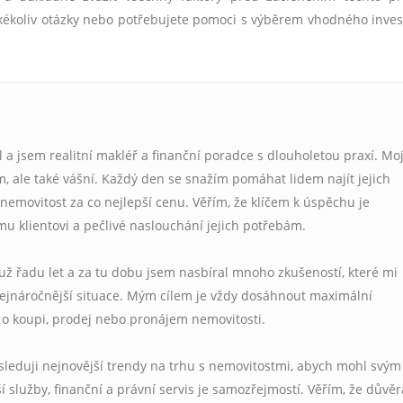
jakékoliv otázky nebo potřebujete pomoci s výběrem vhodného inves
l a jsem realitní makléř a finanční poradce s dlouholetou praxí. Mo
, ale také vášní. Každý den se snažím pomáhat lidem najít jejich
emovitost za co nejlepší cenu. Věřím, že klíčem k úspěchu je
mu klientovi a pečlivé naslouchání jejich potřebám.
 už řadu let a za tu dobu jsem nasbíral mnoho zkušeností, které mi
 nejnáročnější situace. Mým cílem je vždy dosáhnout maximální
de o koupi, prodej nebo pronájem nemovitosti.
sleduji nejnovější trendy na trhu s nemovitostmi, abych mohl svým
í služby, finanční a právní servis je samozřejmostí. Věřím, že důvěr