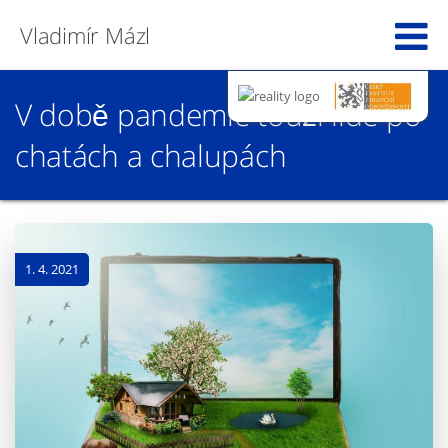
Vladimír Mázl
V době pandemie touží lidé po
chatách a chalupách
1. 4. 2021