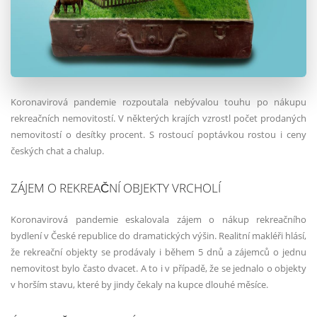
Koronavirová pandemie rozpoutala nebývalou touhu po nákupu
rekreačních nemovitostí. V některých krajích vzrostl počet prodaných
nemovitostí o desítky procent. S rostoucí poptávkou rostou i ceny
českých chat a chalup.
ZÁJEM O REKREAČNÍ OBJEKTY VRCHOLÍ
Koronavirová pandemie eskalovala zájem o nákup rekreačního
bydlení v České republice do dramatických výšin. Realitní makléři hlásí,
že rekreační objekty se prodávaly i během 5 dnů a zájemců o jednu
nemovitost bylo často dvacet. A to i v případě, že se jednalo o objekty
v horším stavu, které by jindy čekaly na kupce dlouhé měsíce.