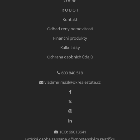
O mně
R O B O T
Kontakt
Odhad ceny nemovitosti
Finanční produkty
Kalkulačky
Ochrana osobních údajů
603 840 518
vladimir.mazl@okrealestate.cz
IČO: 69013641
Fyzická osoba zapsaná v živnostenském rejstříku