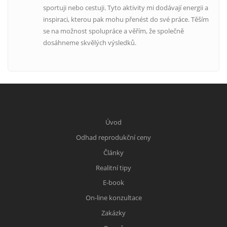
sportuji nebo cestuji. Tyto aktivity mi dodávají energii a
inspiraci, kterou pak mohu přenést do své práce. Těším
se na možnost spolupráce a věřím, že společně
dosáhneme skvělých výsledků.
Úvod
Odhad reprodukční ceny
Články
Realitní tipy
E-book
On-line konzultace
Zakázky