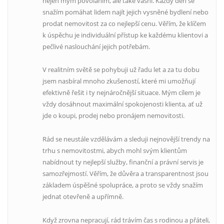
nejen mým povoláním, ale také vášní. Každý den se
snažím pomáhat lidem najít jejich vysněné bydlení nebo
prodat nemovitost za co nejlepší cenu. Věřím, že klíčem
k úspěchu je individuální přístup ke každému klientovi a
pečlivé naslouchání jejich potřebám.
V realitním světě se pohybuji už řadu let a za tu dobu
jsem nasbíral mnoho zkušeností, které mi umožňují
efektivně řešit i ty nejnáročnější situace. Mým cílem je
vždy dosáhnout maximální spokojenosti klienta, ať už
jde o koupi, prodej nebo pronájem nemovitosti.
Rád se neustále vzdělávám a sleduji nejnovější trendy na
trhu s nemovitostmi, abych mohl svým klientům
nabídnout ty nejlepší služby, finanční a právní servis je
samozřejmostí. Věřím, že důvěra a transparentnost jsou
základem úspěšné spolupráce, a proto se vždy snažím
jednat otevřeně a upřímně.
Když zrovna nepracují, rád trávím čas s rodinou a přáteli,