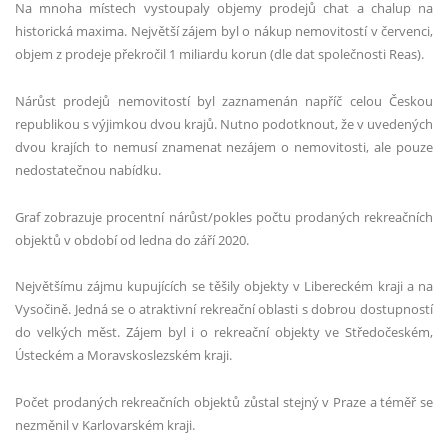
Na mnoha místech vystoupaly objemy prodejů chat a chalup na
historická maxima. Největší zájem byl o nákup nemovitostí v červenci,
objem z prodeje překročil 1 miliardu korun (dle dat společnosti Reas).
Nárůst prodejů nemovitostí byl zaznamenán napříč celou Českou
republikou s výjimkou dvou krajů. Nutno podotknout, že v uvedených
dvou krajích to nemusí znamenat nezájem o nemovitosti, ale pouze
nedostatečnou nabídku.
Graf zobrazuje procentní nárůst/pokles počtu prodaných rekreačních
objektů v období od ledna do září 2020.
Největšímu zájmu kupujících se těšily objekty v Libereckém kraji a na
Vysočině. Jedná se o atraktivní rekreační oblasti s dobrou dostupností
do velkých měst. Zájem byl i o rekreační objekty ve Středočeském,
Ústeckém a Moravskoslezském kraji.
Počet prodaných rekreačních objektů zůstal stejný v Praze a téměř se
nezměnil v Karlovarském kraji.