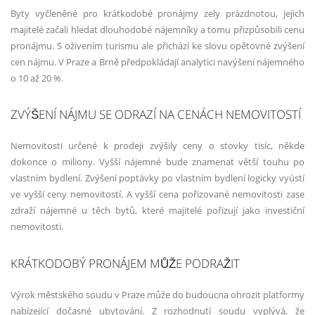
Byty vyčleněné pro krátkodobé pronájmy zely prázdnotou, jejich
majitelé začali hledat dlouhodobé nájemníky a tomu přizpůsobili cenu
pronájmu. S oživením turismu ale přichází ke slovu opětovné zvýšení
cen nájmu. V Praze a Brně předpokládají analytici navýšení nájemného
o 10 až 20 %.
ZVÝŠENÍ NÁJMU SE ODRAZÍ NA CENÁCH NEMOVITOSTÍ
Nemovitosti určené k prodeji zvýšily ceny o stovky tisíc, někde
dokonce o miliony. Vyšší nájemné bude znamenat větší touhu po
vlastním bydlení. Zvýšení poptávky po vlastním bydlení logicky vyústí
ve vyšší ceny nemovitostí. A vyšší cena pořizované nemovitosti zase
zdraží nájemné u těch bytů, které majitelé pořizují jako investiční
nemovitosti.
KRÁTKODOBÝ PRONÁJEM MŮŽE PODRAŽIT
Výrok městského soudu v Praze může do budoucna ohrozit platformy
nabízející dočasné ubytování. Z rozhodnutí soudu vyplývá, že