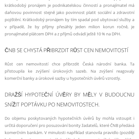
krátkodobý pronájem je podnikatelskou činností a pronajímatel má
daňovou povinnost stejně jako povinnost platit sociální a zdravotní
pojištění. Krátkodobý pronájem by tím spadal pod ubytovací služby a
v případě, že by příjmy přesáhly jeden milion korun ročně, je
pronajímatel plátcem DPH a z příjmů odvádí ještě 10 % na DPH.
ČNB SE CHYSTÁ PŘIBRZDIT RŮST CEN NEMOVITOSTÍ
Růst cen nemovitostí chce přibrzdit Česká národní banka. Ta
přistoupila ke zvýšení úrokových sazeb. Na zvýšení reagovaly
komerční banky a úrokové sazby u hypotečních úvěrů vzrostly.
DRAŽŠÍ HYPOTEČNÍ ÚVĚRY BY MĚLY V BUDOUCNU
SNÍŽIT POPTÁVKU PO NEMOVITOSTECH.
Do objemu poskytovaných hypotečních úvěrů by mohla vstoupit i
určitá doporučení pro posuzování bonity žadatelů, které ČNB předává
komerčním bankám. V minulosti například stanovila pravidlo (později