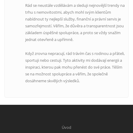
Rád se neustále vzdělávám a sleduji nejnovější trendy na
trhu s nemovitostmi, abych mohl svým klientům
nabídnout ty nejlepší služby, finanční a právní servis je
samozřejmostí. Věřím, že důvěra a transparentnost jsou
základem úspěšné spolupráce, a proto se vždy snažím
jednat otevřeně a upřímně.
Když zrovna nepracují, rád trávím čas s rodinou a přáteli,
sportuji nebo cestuji. Tyto aktivity mi dodávají energii a
inspiraci, kterou pak mohu přenést do své práce. Těším
se na možnost spolupráce a věřím, že společně
dosáhneme skvělých výsledků.
Úvod