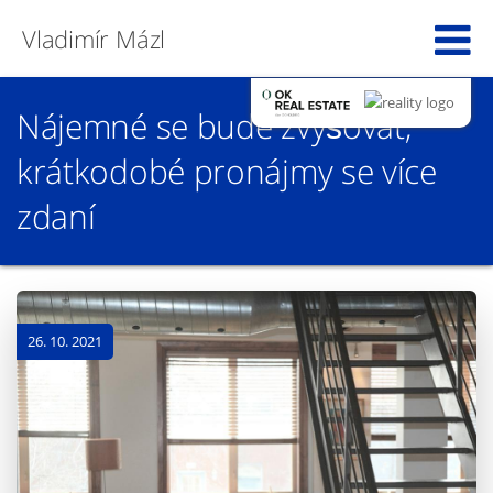
Vladimír Mázl
Nájemné se bude zvyšovat,
krátkodobé pronájmy se více
zdaní
26. 10. 2021