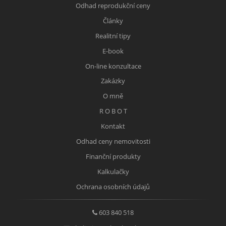
Odhad reprodukční ceny
Články
Realitní tipy
E-book
On-line konzultace
Zakázky
O mně
R O B O T
Kontakt
Odhad ceny nemovitosti
Finanční produkty
Kalkulačky
Ochrana osobních údajů
603 840 518