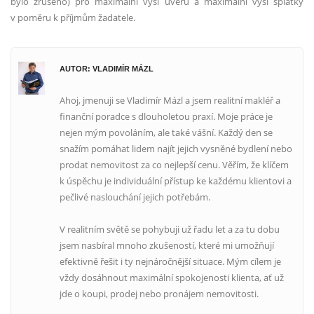
bylo zrušeno) pro maximální výši úvěru a maximální výši splátky
v poměru k příjmům žadatele.
AUTOR: VLADIMÍR MÁZL
Ahoj, jmenuji se Vladimír Mázl a jsem realitní makléř a
finanční poradce s dlouholetou praxí. Moje práce je
nejen mým povoláním, ale také vášní. Každý den se
snažím pomáhat lidem najít jejich vysněné bydlení nebo
prodat nemovitost za co nejlepší cenu. Věřím, že klíčem
k úspěchu je individuální přístup ke každému klientovi a
pečlivé naslouchání jejich potřebám.
V realitním světě se pohybuji už řadu let a za tu dobu
jsem nasbíral mnoho zkušeností, které mi umožňují
efektivně řešit i ty nejnáročnější situace. Mým cílem je
vždy dosáhnout maximální spokojenosti klienta, ať už
jde o koupi, prodej nebo pronájem nemovitosti.