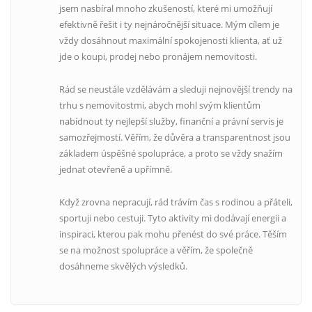
jsem nasbíral mnoho zkušeností, které mi umožňují
efektivně řešit i ty nejnáročnější situace. Mým cílem je
vždy dosáhnout maximální spokojenosti klienta, ať už
jde o koupi, prodej nebo pronájem nemovitosti.
Rád se neustále vzdělávám a sleduji nejnovější trendy na
trhu s nemovitostmi, abych mohl svým klientům
nabídnout ty nejlepší služby, finanční a právní servis je
samozřejmostí. Věřím, že důvěra a transparentnost jsou
základem úspěšné spolupráce, a proto se vždy snažím
jednat otevřeně a upřímně.
Když zrovna nepracují, rád trávím čas s rodinou a přáteli,
sportuji nebo cestuji. Tyto aktivity mi dodávají energii a
inspiraci, kterou pak mohu přenést do své práce. Těším
se na možnost spolupráce a věřím, že společně
dosáhneme skvělých výsledků.