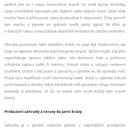
pečlivě jste se o celou nemovitost starali. Po zimě bývají chodníky
často znečištěné nánosem soli, blátem nebo tlejícím listím. Stačí však
trocha času a přístupová cesta prokoukne k nepoznání. Čistý povrch
bez mechu a plevele ve spárách vysílá jasný signál, že dům je
v dobrých rukou a nevyžaduje okamžité investice do údržby exteriéru.
Věnujte pozornost také detailům, které se zdají být drobnostmi, ale
mají na zájemce obrovský psychologický dopad. Zkontrolujte, zda plot
nepotřebuje opravu nátěru nebo zda domovní číslo a poštovní
schránka nejsou zašlé či nakřivo. Pokud máte u vstupu venkovní
osvětlení, otřete z něj prach a pavučiny a ujistěte se, že opravdu svítí.
Právě tyto maličkosti tvoří harmonický celek, který u zájemce vzbudí
pocit bezpečí a důvěry. Když návštěvník vidí upravený vstup, mnohem
snadněji si představí, že by se právě sem mohl každý den vracet
domů.
Probuzení zahrady a terasy do jarní krásy
Zahrada je v jarních měsících jedním z nejsilnějších prodejních