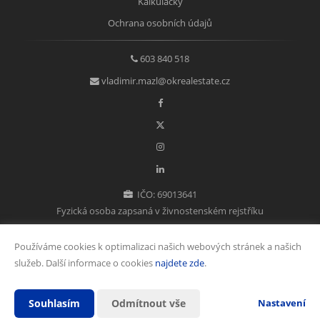
Kalkulačky
Ochrana osobních údajů
603 840 518
vladimir.mazl@okrealestate.cz
IČO: 69013641
Fyzická osoba zapsaná v živnostenském rejstříku
Používáme cookies k optimalizaci našich webových stránek a našich
služeb. Další informace o cookies
najdete zde
.
Vytvořeno v systému
CHYTRÝ WEB MAKLÉŘE
Souhlasím
Odmítnout vše
Nastavení
2026 © Tomawell s.r.o.