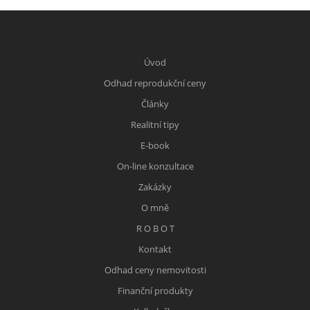
Úvod
Odhad reprodukční ceny
Články
Realitní tipy
E-book
On-line konzultace
Zakázky
O mně
R O B O T
Kontakt
Odhad ceny nemovitosti
Finanční produkty