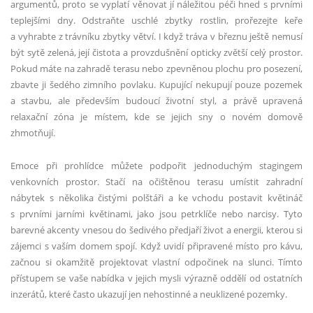
argumentů, proto se vyplatí věnovat jí náležitou péči hned s prvními
teplejšími dny. Odstraňte uschlé zbytky rostlin, prořezejte keře
a vyhrabte z trávníku zbytky větví. I když tráva v březnu ještě nemusí
být sytě zelená, její čistota a provzdušnění opticky zvětší celý prostor.
Pokud máte na zahradě terasu nebo zpevněnou plochu pro posezení,
zbavte ji šedého zimního povlaku. Kupující nekupují pouze pozemek
a stavbu, ale především budoucí životní styl, a právě upravená
relaxační zóna je místem, kde se jejich sny o novém domově
zhmotňují.
Emoce při prohlídce můžete podpořit jednoduchým stagingem
venkovních prostor. Stačí na očištěnou terasu umístit zahradní
nábytek s několika čistými polštáři a ke vchodu postavit květináč
s prvními jarními květinami, jako jsou petrklíče nebo narcisy. Tyto
barevné akcenty vnesou do šedivého předjaří život a energii, kterou si
zájemci s vaším domem spojí. Když uvidí připravené místo pro kávu,
začnou si okamžitě projektovat vlastní odpočinek na slunci. Tímto
přístupem se vaše nabídka v jejich mysli výrazně oddělí od ostatních
inzerátů, které často ukazují jen nehostinné a neuklizené pozemky.