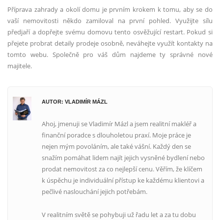
Příprava zahrady a okolí domu je prvním krokem k tomu, aby se do
vaší nemovitosti někdo zamiloval na první pohled. Využijte sílu
předjaří a dopřejte svému domovu tento osvěžující restart. Pokud si
přejete probrat detaily prodeje osobně, neváhejte využít kontakty na
tomto webu. Společně pro váš dům najdeme ty správné nové
majitele.
AUTOR: VLADIMÍR MÁZL
Ahoj, jmenuji se Vladimír Mázl a jsem realitní makléř a
finanční poradce s dlouholetou praxí. Moje práce je
nejen mým povoláním, ale také vášní. Každý den se
snažím pomáhat lidem najít jejich vysněné bydlení nebo
prodat nemovitost za co nejlepší cenu. Věřím, že klíčem
k úspěchu je individuální přístup ke každému klientovi a
pečlivé naslouchání jejich potřebám.
V realitním světě se pohybuji už řadu let a za tu dobu