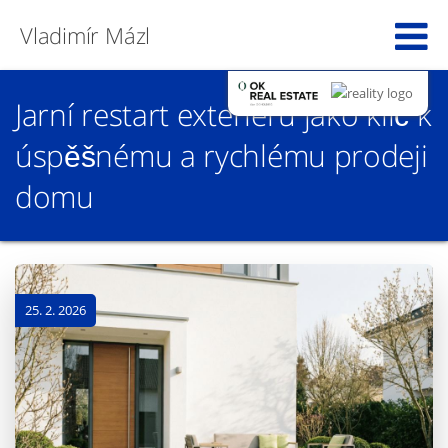
Vladimír Mázl
Jarní restart exteriéru jako klíč k
úspěšnému a rychlému prodeji
domu
25. 2. 2026