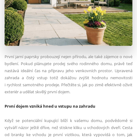
První jarní paprsky probouzejí nejen přírodu, ale také zájemce o nové
bydlení. Pokud plánujete prodej svého rodinného domu, právě teď
nastává ideální čas na přípravu jeho venkovních prostor. Upravená
zahrada a čistý vstup totiž dokážou zvýšit hodnotu nemovitosti
i rychlost samotného prodeje. Přečtěte si, jak po zimě efektivně oživit
exteriér a udělat skvělý první dojem.
První dojem vzniká hned u vstupu na zahradu
Když se potenciální kupující blíží k vašemu domu, podvědomě si
vytváří názor ještě dříve, než stiskne kliku u vchodových dveří. Cesta
od branky ke vchodu je první vizitkou, která vypovídá o tom, jak